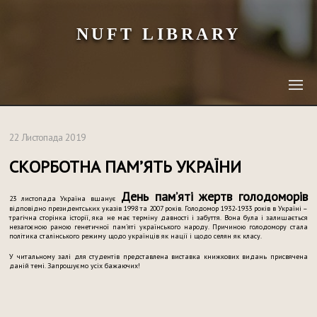
NUFT LIBRARY
22 Листопада 2019
СКОРБОТНА ПАМ’ЯТЬ УКРАЇНИ
День пам’яті жертв голодоморів
23 листопада Україна вшанує
відповідно президентських указів 1998 та 2007 років. Голодомор 1932-1933 років в Україні –
трагічна сторінка історії, яка не має терміну давності і забуття. Вона була і залишається
незагоєною раною генетичної пам’яті українського народу. Причиною голодомору стала
політика сталінського режиму щодо українців як нації і щодо селян як класу.
У читальному залі для студентів представлена виставка книжкових видань присвячена
даній темі. Запрошуємо усіх бажаючих!