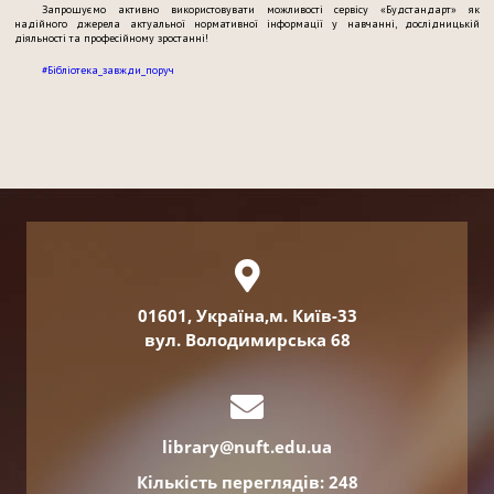
Запрошуємо активно використовувати можливості сервісу «Будстандарт» як
надійного джерела актуальної нормативної інформації у навчанні, дослідницькій
діяльності та професійному зростанні!
#Бібліотека_завжди_поруч
01601, Україна,м. Київ-33
вул. Володимирська 68
library@nuft.edu.ua
Кількість переглядів: 248