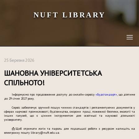
NUFT LIBRARY
25 Березня 2026
ШАНОВНА УНІВЕРСИТЕТСЬКА
СПІЛЬНОТО!
Інформуємо про продовження доступу до онлайн-сервісу
«Будстандарт»
, що діятиме
до 29 січня 2027 року.
Сервіс забезпечує зручний пошук чинних стандартів і регламентуючих документів у
сферах харчової промисловості, будівництва, охорони праці, пожежної безпеки, екології та
інших галузей, що є цінним інструментом для освітньої та наукової діяльності
університету.
📩Щоб отримати логін та пароль для подальшої роботи з ресурсом напишіть на
електронну пошту library@nuft.edu.ua.