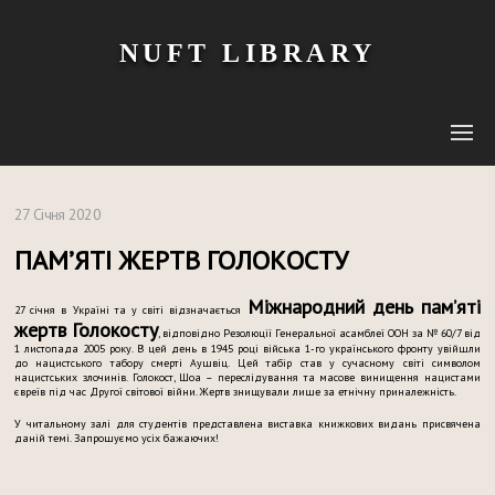
NUFT LIBRARY
27 Січня 2020
ПАМ’ЯТІ ЖЕРТВ ГОЛОКОСТУ
Міжнародний день пам’яті
27 січня в Україні та у світі відзначається
жертв Голокосту
, відповідно Резолюції Генеральної асамблеї ООН за № 60/7 від
1 листопада 2005 року. В цей день в 1945 році війська 1-го українського фронту увійшли
до нацистського табору смерті Аушвіц. Цей табір став у сучасному світі символом
нацистських злочинів. Голокост, Шоа – переслідування та масове винищення нацистами
євреїв під час Другої світової війни. Жертв знищували лише за етнічну приналежність.
У читальному залі для студентів представлена виставка книжкових видань присвячена
даній темі. Запрошуємо усіх бажаючих!