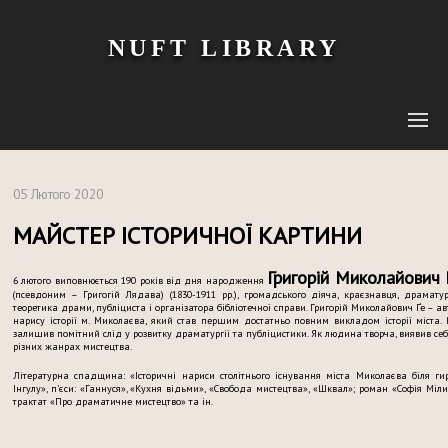
NUFT LIBRARY
05 Лютого 2020
МАЙСТЕР ІСТОРИЧНОЇ КАРТИНИ
Григорій Миколайович 
6 лютого виповнюється 190 років від дня народження
(псевдоним – Григогій Лядава) (1830-1911 рр.), громадського діяча, краєзнавця, драматур
теоретика драми, публіциста і організатора бібліотечної справи. Григорій Миколайович Ґе – ав
нарису історії м. Миколаєва, який став першим достатньо повним викладом історії міста. 
залишив помітний слід у розвитку драматургії та публіцистики. Як людина творча, виявив себ
різних жанрах мистецтва.
Літературна спадщина: «Історичні нариси столітнього існування міста Миколаєва біля ги
Інгулу», п’єси: «Ганнуся», «Кухня відьми», «Свобода мистецтва», «Шквал»; роман «Софія Міли
трактат «Про драматичне мистецтво» та ін.