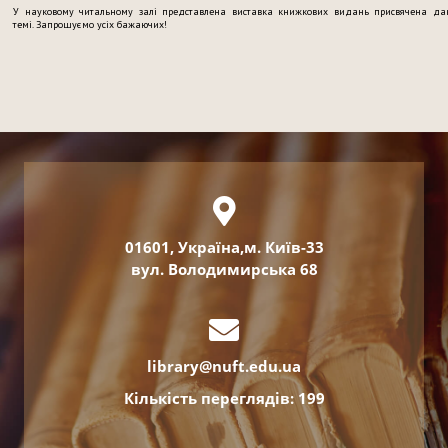
У науковому читальному залі представлена виставка книжкових видань присвячена да
темі. Запрошуємо усіх бажаючих!
01601, Україна,м. Київ-33
вул. Володимирська 68
library@nuft.edu.ua
Кількість переглядів: 199