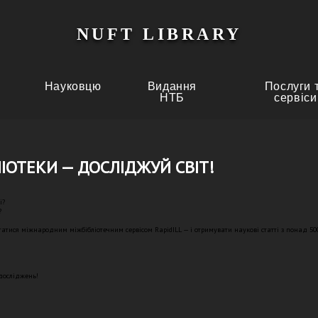
NUFT LIBRARY
Науковцю
Видання
Послуги 
НТБ
сервіси
ЛІОТЕКИ — ДОСЛІДЖУЙ СВІТ!
і?
?
атися міжнародним міжбібліотечним сервісом RapidILL — і отримувати наукові статті з понад 500
досліджень!