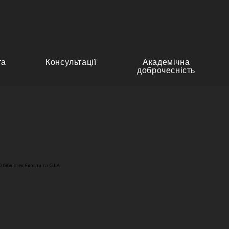
та
Консультації
Академічна
доброчесність
 бібліотек Європи та США.