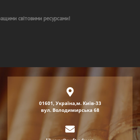
кращими світовими ресурсами!
01601, Україна,м. Київ-33
вул. Володимирська 68