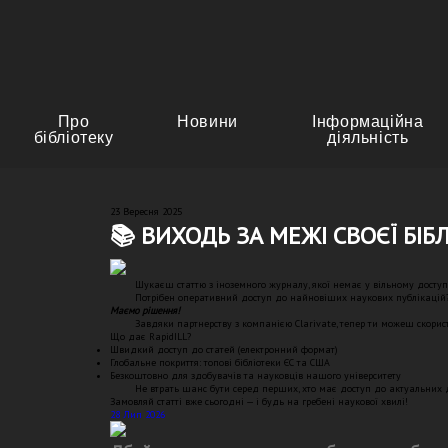
Про
Новини
Інформаційна
бібліотеку
діяльність
23 Вересня 2025
📚 ВИХОДЬ ЗА МЕЖІ СВОЄЇ БІБ
Шукаєш статтю з іноземного журналу, якої немає у вільному доступ
Потрібен оперативний доступ до найновіших наукових публікацій
Маємо рішення!
Завдяки партнерству з компанією Clarivate, тепер ти можеш скорист
Що дає RapidILL?
Швидкий доступ до статей (електронний формат)
Глобальне покриття: топові бібліотеки ЄС та США
Безкоштовно для здобувачів та науковців нашого університету
Не втрать шанс бути серед перших, хто має доступ до актуальних 
Замовляй статті вже сьогодні — і будь на гребені наукової хвилі!
28 Лип 2026