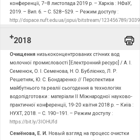
конференції, 7–8 листопада 2019 р. – Харків : НФаУ,
2019. – Вип. 6. – С. 528–529. – Режим доступу :
http://dspace.nuft.edu.ua/jspui/bitstream/123456789/303
2018
Word
Очищення
низькоконцентрованих стічних вод
молочної промисловості [Електронний ресурс] / А. І.
Семенюк, О. І. Семенова, Н. О. Бублієнко, Л. Р.
Решетняк, Ю. С. Бондаренко // Перспективи
майбутнього та реалії сьогодення в технологіях
водопідготовки : матеріали ІІ Міжнародної науково-
практичної конференції, 19-20 квітня 2018 р. – Київ :
НУХТ, 2018. – С. 190–191. – Режим доступу :
https://bit.ly/3IOHUfd
Семёнова, Е. И.
Новый взгляд на процесс очистки