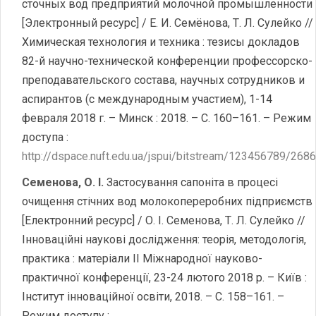
сточных вод предприятий молочной промышленности
[Электронный ресурс] / Е. И. Семёнова, Т. Л. Сулейко //
Химическая технология и техника : тезисы докладов
82-й научно-технической конференции профессорско-
преподавательского состава, научных сотрудников и
аспирантов (с международным участием), 1-14
февраля 2018 г. – Минск : 2018. – С. 160–161. – Режим
доступа :
http://dspace.nuft.edu.ua/jspui/bitstream/123456789/268
Семенова, О. І.
Застосування сапоніта в процесі
очищення стічних вод молокопереробних підприємств
[Електронний ресурс] / О. І. Семенова, Т. Л. Сулейко //
Інноваційні наукові дослідження: теорія, методологія,
практика : матеріали ІІ Міжнародної науково-
практичної конференції, 23-24 лютого 2018 р. – Київ :
Інститут інноваційної освіти, 2018. – С. 158–161. –
Режим доступу :