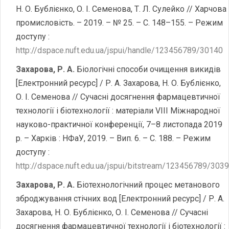
Н. О. Бублієнко, О. І. Семенова, Т. Л. Сулейко // Харчова
промисловість. – 2019. – № 25. – С. 148–155. – Режим
доступу :
http://dspace.nuft.edu.ua/jspui/handle/123456789/30140
Захарова, Р. А.
Біологічні способи очищення викидів
[Електронний ресурс] / Р. А. Захарова, Н. О. Бублієнко,
О. І. Семенова // Сучасні досягнення фармацевтичної
технології і біотехнології : матеріали VІІІ Міжнародної
науково-практичної конференції, 7–8 листопада 2019
р. – Харків : НФаУ, 2019. – Вип. 6. – С. 188. – Режим
доступу :
http://dspace.nuft.edu.ua/jspui/bitstream/123456789/303
Захарова, Р. А.
Біотехнологічний процес метанового
зброджування стічних вод [Електронний ресурс] / Р. А.
Захарова, Н. О. Бублієнко, О. І. Семенова // Сучасні
досягнення фармацевтичної технології і біотехнології :