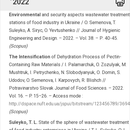
2022
Word
Environmental
and security aspects wastewater treatment
stations of food industry in Ukraine / O. Semenova, T.
Suleyko, A. Siryc, O. Yevtushenko // Journal of Hygienic
Engineering and Design. – 2022. – Vol. 38. – Р. 40-45.
(Scopus)
The Intensification
of Dehydration Process of Pectin-
Containing Raw Materials / I. Palamarchuk, O. Zozulyak, M.
Mushtruk, I. Petrychenko, N. Slobodyanyuk, О. Domin, S.
Udodov, O. Semenova, I. Karpovych, R. Blishch //
Potravinarstvo Slovak Journal of Food Sciences. – 2022.
Vol. 16. – P. 15–26. – Access mode :
http://dspace.nuft.edu.ua/jspui/bitstream/123456789/36
(Scopus)
Suleyko
,
T
.
L
.
State of the sphere of wastewater treatment