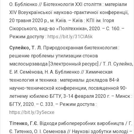
О. Бублієнко // Біотехнологія ХХІ століття : матеріали
ХІV Всеукраїнської науково-практичної конференції,
20 травня 2020 р., м. Київ. – Київ : КПІ ім. Ігоря
Сікорського, вид-во «Політехніка», 2020. – С. 160. –
Режим доступу :
https://bit.ly/31CIA6k
Сулейко, Т. Л.
Природоохранная биотехнология :
решение проблемы утилизации стоков
маслосырзавода [Электронный ресурс] / Т. Л. Сулейко,
Е. И. Семѐнова, Н. А. Бублиенко // Химическая
технология и техника : материалы докладов 84-й
научно-технической конференции, посвященной 90-
летнему юбилею БГТУ, 3-14 февраля 2020 г. – Минск :
БГТУ, 2020. – С. 333. – Режим доступа :
https://bit.ly/3y5ecxe
Тітенко, Г.Є.
Відходи рибопереробних виробництв / Г.
Є. Титенко, О. І. Семенова // Наукові здобутки молоді –