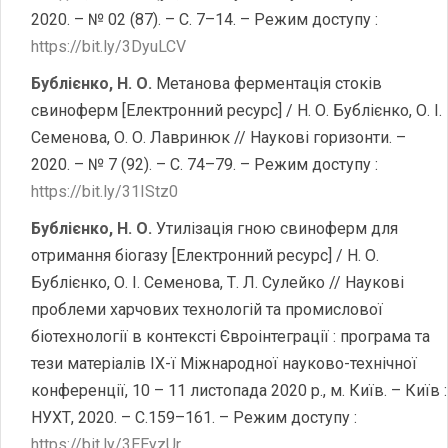
2020. – № 02 (87). – С. 7–14. – Режим доступу :
https://bit.ly/3DyuLCV
Бублієнко, Н. О.
Метанова ферментація стоків
свиноферм [Електронний ресурс] / Н. О. Бублієнко, О. І.
Семенова, О. О. Лавринюк // Наукові горизонти. –
2020. – № 7 (92). – С. 74–79. – Режим доступу :
https://bit.ly/31IStz0
Бублієнко, Н. О.
Утилізація гною свиноферм для
отримання біогазу [Електронний ресурс] / Н. О.
Бублієнко, О. І. Семенова, Т. Л. Сулейко // Наукові
проблеми харчових технологій та промислової
біотехнології в контексті Євроінтеграції : програма та
тези матеріалів ІХ-ї Міжнародної науково-технічної
конференції, 10 – 11 листопада 2020 р., м. Київ. – Київ :
НУХТ, 2020. – С.159–161. – Режим доступу :
https://bit.ly/3EEyzUr