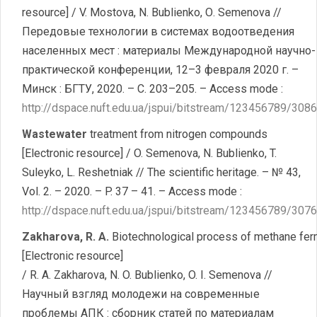
resource] / V. Mostova, N. Bublienko, О. Semenova //
Передовые технологии в системах водоотведения
населенных мест : материалы Международной научно-
практической конференции, 12–3 февраля 2020 г. –
Минск : БГТУ, 2020. – С. 203–205. – Access mode :
http://dspace.nuft.edu.ua/jspui/bitstream/123456789/308
Wastewater
treatment from nitrogen compounds
[Electronic resource] / O. Semenova, N. Bublienko, T.
Suleyko, L. Reshetniak // The scientific heritage. – № 43,
Vol. 2. – 2020. – P. 37 – 41. – Access mode :
http://dspace.nuft.edu.ua/jspui/bitstream/123456789/307
Zakharova, R. A.
Biotechnological process of methane ferm
[Electronic resource]
/ R. A. Zakharova, N. O. Bublienko, O. I. Semenova //
Научный взгляд молодежи на современные
проблемы АПК : сборник статей по материалам