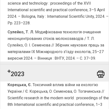
science and technology : proceedings of the XVІІ
International scientific and practical conference, 3–5 April
2024. – Bologna, Italy : International Scientific Unity, 2024. –
Pp. 223–228.
Сулейко, Т. Л.
Модифікована технологія очищення
неконцентрованих стоків молокозаводів / Т. Л.
Сулейко, О. І. Семенова // Збірник наукових праць за
матеріалами IX Міжнародного з'їзду екологів, 25–27
вересня 2024. – Вінниця : ВНТУ, 2024. – С. 37–39.
2023
Word
Корецька
,
Є.
Токсичний вплив війни на екологію
України / Є. Корецька, О. Семенова, О. Тогачинська //
Scientific research in the modern world : proceedings of the
8th International scientific and practical conference, 1–3