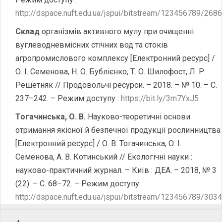
http://dspace.nuft.edu.ua/jspui/bitstream/123456789/268
Склад
організмів активного мулу при очищенні
вуглеводневмісних стічних вод та стоків
агропромислового комплексу [Електронний ресурс] /
О. І. Семенова, Н. О. Бублієнко, Т. О. Шилофост, Л. Р.
Решетняк // Продовольчі ресурси. – 2018. – № 10. – С.
237–242. – Режим доступу :
https://bit.ly/3m7YxJ5
Тогачинська, О. В.
Науково-теоретичні основи
отримання якісної й безпечної продукції рослинництва
[Електронний ресурс] / О. В. Тогачинська, О. І.
Семенова, А. В. Котинський // Екологічні науки :
науково-практичний журнал. – Київ : ДЕА. – 2018, № 3
(22). – С. 68–72. – Режим доступу :
http://dspace.nuft.edu.ua/jspui/bitstream/123456789/303