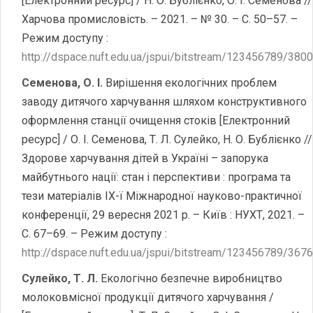
[Електронний ресурс] / Н. О. Бублієнко, О. І. Семенова //
Харчова промисловість. – 2021. – № 30. – С. 50–57. –
Режим доступу :
http://dspace.nuft.edu.ua/jspui/bitstream/123456789/38
Семенова, О. І.
Вирішення екологічних проблем
заводу дитячого харчування шляхом конструктивного
оформлення станції очищення стоків [Електронний
ресурс] / О. І. Семенова, Т. Л. Сулейко, Н. О. Бублієнко //
Здорове харчування дітей в Україні – запорука
майбутнього нації: стан і перспективи : програма та
тези матеріалів ІХ-ї Міжнародної науково-практичної
конференції, 29 вересня 2021 р. – Київ : НУХТ, 2021. –
С. 67–69. – Режим доступу :
http://dspace.nuft.edu.ua/jspui/bitstream/123456789/367
Сулейко, Т. Л.
Екологічно безпечне виробництво
молоковмісної продукції дитячого харчування /