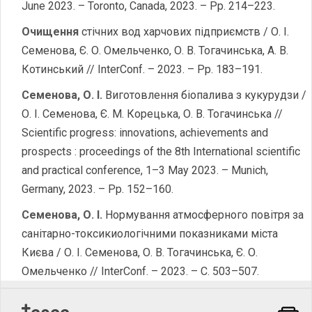
June 2023. – Toronto, Canada, 2023. – Pp. 214–223.
Очищення
стічних вод харчових підприємств / О. І.
Семенова, Є. О. Омельченко, О. В. Тогачинська, А. В.
Котинський // InterConf. – 2023. – Pp. 183–191.
Семенова
,
О
.
І
.
Виготовлення біопалива з кукурудзи /
О. І. Семенова, Є. М. Корецька, О. В. Тогачинська //
Scientific progress: innovations, achievements and
prospects : proceedings of the 8th International scientific
and practical conference, 1–3 May 2023. – Munich,
Germany, 2023. – Pp. 152–160.
Семенова
,
О. І.
Нормування атмосферного повітря за
санітарно-токсикиологічними показниками міста
Києва / О. І. Семенова, О. В. Тогачинська, Є. О.
Омельченко // InterConf. – 2023. – С. 503–507.