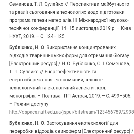
Семенова, Т. Л. Сулейко // Перспективи майбутнього
та реалії сьогодення в технологіях водо підготовки :
програма та тези матеріалів IІI Міжнародної науково-
технічної конференції, 14–15 листопада 2019 р. – Київ :
НУХТ, 2019. – С. 124–125.
Бублієнко, Н. О
. Використання концентрованих
відходів тваринницьких ферм для отримання біогазу
[Електронний ресурс] / Н. О. Бублієнко, О. І. Семенова,
Т. Л. Сулейко // Енергоефективність та
енергозбереження: економічний, техніко-
технологічний та екологічний аспекти : кол.
монографія. – Полтава : ПП Астрая, 2019. – С. 499–506.
– Режим доступу :
http://dspace.nuft.edu.ua/jspui/bitstream/123456789/293
Бублієнко, Н. О.
Застосування екотехнології для
переробки відходів свиноферм [Електронний ресурс] /