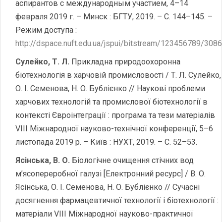
аспирантов с международным участием, 4–14
февраля 2019 г. – Минск : БГТУ, 2019. – С. 144–145. –
Режим доступа :
http://dspace.nuft.edu.ua/jspui/bitstream/123456789/308
Сулейко, Т. Л.
Прикладна природоохоронна
біотехнологія в харчовій промисловості / Т. Л. Сулейко,
О. І. Семенова, Н. О. Бублієнко // Наукові проблеми
харчових технологій та промислової біотехнології в
контексті Євроінтеграції : програма та тези матеріалів
VIІI Міжнародної науково-технічної конференції, 5–6
листопада 2019 р. – Київ : НУХТ, 2019. – С. 52–53.
Ясінська, В. О.
Біологічне очищення стічних вод
м’ясопереробної галузі [Електронний ресурс] / В. О.
Ясінська, О. І. Семенова, Н. О. Бублієнко // Сучасні
досягнення фармацевтичної технології і біотехнології :
матеріали VІІІ Міжнародної науково-практичної