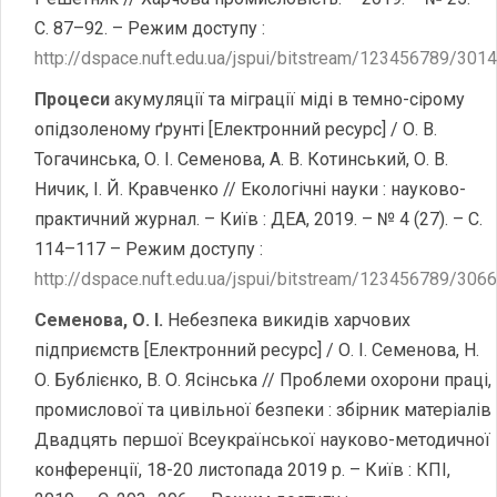
С. 87–92. – Режим доступу :
http://dspace.nuft.edu.ua/jspui/bitstream/123456789/301
Процеси
акумуляції та міграції міді в темно-сірому
опідзоленому ґрунті [Електронний ресурс] / О. В.
Тогачинська, О. І. Семенова, А. В. Котинський, О. В.
Ничик, І. Й. Кравченко // Екологічні науки : науково-
практичний журнал. – Київ : ДЕА, 2019. – № 4 (27). – С.
114–117 – Режим доступу :
http://dspace.nuft.edu.ua/jspui/bitstream/123456789/306
Семенова, О. І.
Небезпека викидів харчових
підприємств [Електронний ресурс] / О. І. Семенова, Н.
О. Бублієнко, В. О. Ясінська // Проблеми охорони праці,
промислової та цивільної безпеки : збірник матеріалів
Двадцять першої Всеукраїнської науково-методичної
конференції, 18-20 листопада 2019 р. – Київ : КПІ,