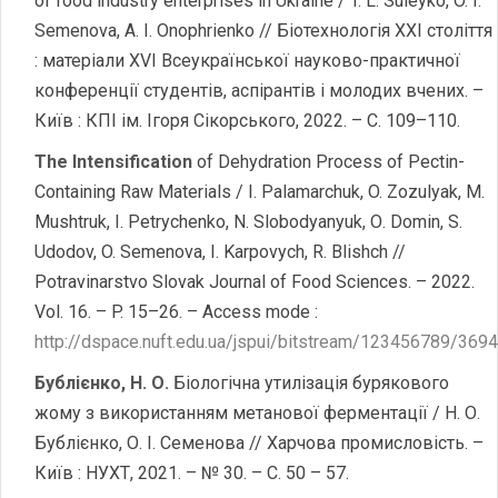
of food industry enterprises in Ukraine / T. L. Suleyko, O. I.
Semenova, A. I. Onophrienko // Біотехнологія ХХІ століття
: матеріали ХVІ Всеукраїнської науково-практичної
конференції студентів, аспірантів і молодих вчених. –
Київ : КПІ ім. Ігоря Сікорського, 2022. – С. 109–110.
The Intensification
of Dehydration Process of Pectin-
Containing Raw Materials / I. Palamarchuk, O. Zozulyak, M.
Mushtruk, I. Petrychenko, N. Slobodyanyuk, О. Domin, S.
Udodov, O. Semenova, I. Karpovych, R. Blishch //
Potravinarstvo Slovak Journal of Food Sciences. – 2022.
Vol. 16. – P. 15–26. – Access mode :
http://dspace.nuft.edu.ua/jspui/bitstream/123456789/36
Бублієнко, Н. О.
Біологічна утилізація бурякового
жому з використанням метанової ферментації / Н. О.
Бублієнко, О. І. Семенова // Харчова промисловість. –
Київ : НУХТ, 2021. – № 30. – С. 50 – 57.