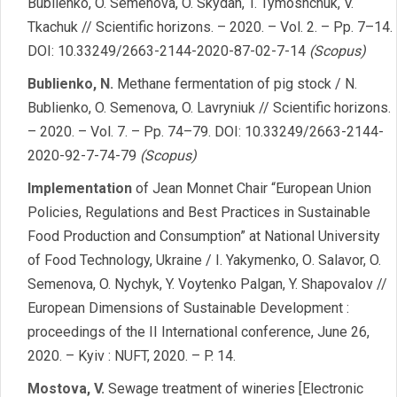
Bublienko, O. Semenova, O. Skydan, T. Tymoshchuk, V.
Tkachuk // Scientific horizons. – 2020. – Vol. 2. – Pp. 7–14.
DOI: 10.33249/2663-2144-2020-87-02-7-14
(Scopus)
Bublienko, N.
Methane fermentation of pig stock / N.
Bublienko, O. Semenova, O. Lavryniuk // Scientific horizons.
– 2020. – Vol. 7. – Pp. 74–79. DOI: 10.33249/2663-2144-
2020-92-7-74-79
(Scopus)
Implementation
of Jean Monnet Chair “European Union
Policies, Regulations and Best Practices in Sustainable
Food Production and Consumption” at National University
of Food Technology, Ukraine / І. Yakymenko, О. Salavor, O.
Semenova, O. Nychyk, Y. Voytenko Palgan, Y. Shapovalov //
European Dimensions of Sustainable Development :
proceedings of the ІІ International conference, June 26,
2020. – Kyiv : NUFT, 2020. – P. 14.
Mostova, V.
Sewage treatment of wineries [Electronic