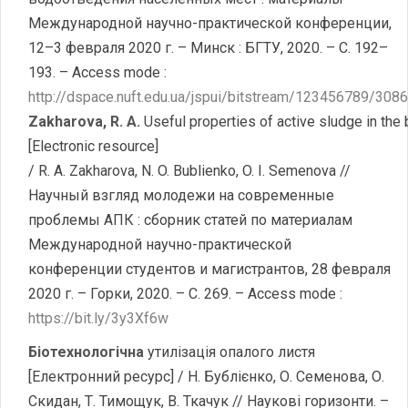
Международной научно-практической конференции,
12–3 февраля 2020 г. – Минск : БГТУ, 2020. – С. 192–
193. – Access mode :
http://dspace.nuft.edu.ua/jspui/bitstream/123456789/308
Zakharova, R. A.
Useful properties of active sludge in the
[Electronic resource]
/ R. A. Zakharova, N. O. Bublienko, O. I. Semenova //
Научный взгляд молодежи на современные
проблемы АПК : сборник статей по материалам
Международной научно-практической
конференции студентов и магистрантов, 28 февраля
2020 г. – Горки, 2020. – С. 269. – Access mode :
https://bit.ly/3y3Xf6w
Біотехнологічна
утилізація опалого листя
[Електронний ресурс] / Н. Бублієнко, О. Семенова, О.
Скидан, Т. Тимощук, В. Ткачук // Наукові горизонти. –