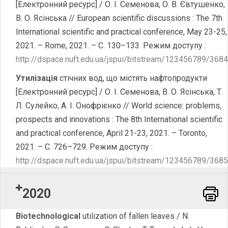
[Електронний ресурс] / О. І. Семенова, О. В. Євтушенко,
В. О. Ясінська // European scientific discussions : The 7th
International scientific and practical conference, May 23-25,
2021. – Rome, 2021. – С. 130–133. Режим доступу :
http://dspace.nuft.edu.ua/jspui/bitstream/123456789/3
Утилізація
стічних вод, що містять нафтопродукти
[Електронний ресурс] / О. І. Семенова, В. О. Ясінська, Т.
Л. Сулейко, А. І. Онофрієнко // World science: problems,
prospects and innovations : The 8th International scientific
and practical conference, April 21-23, 2021. – Toronto,
2021. – С. 726–729. Режим доступу :
http://dspace.nuft.edu.ua/jspui/bitstream/123456789/3
2020
Word
Biotechnological
utilization of fallen leaves / N.