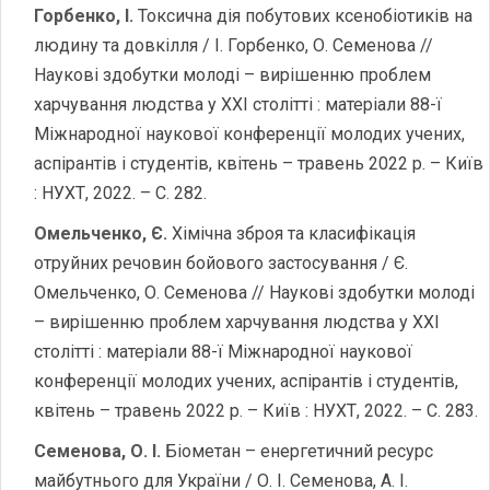
Горбенко, І.
Токсична дія побутових ксенобіотиків на
людину та довкілля / І. Горбенко, О. Семенова //
Наукові здобутки молоді – вирішенню проблем
харчування людства у ХХІ столітті : матеріали 88-ї
Міжнародної наукової конференції молодих учених,
аспірантів і студентів, квітень – травень 2022 р. – Київ
: НУХТ, 2022. – С. 282.
Омельченко, Є.
Хімічна зброя та класифікація
отруйних речовин бойового застосування / Є.
Омельченко, О. Семенова // Наукові здобутки молоді
– вирішенню проблем харчування людства у ХХІ
столітті : матеріали 88-ї Міжнародної наукової
конференції молодих учених, аспірантів і студентів,
квітень – травень 2022 р. – Київ : НУХТ, 2022. – С. 283.
Семенова, О. І.
Біометан – енергетичний ресурс
майбутнього для України / О. І. Семенова, А. І.