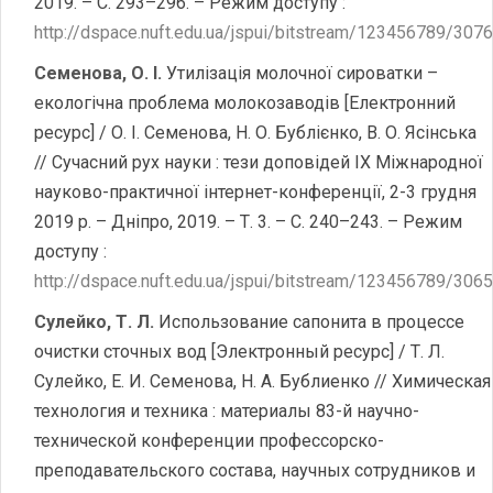
2019. – С. 293–296. – Режим доступу :
http://dspace.nuft.edu.ua/jspui/bitstream/123456789/307
Семенова, О. І.
Утилізація молочної сироватки –
екологічна проблема молокозаводів [Електронний
ресурс] / О. І. Семенова, Н. О. Бублієнко, В. О. Ясінська
// Сучасний рух науки : тези доповідей IX Міжнародної
науково-практичної інтернет-конференції, 2-3 грудня
2019 р. – Дніпро, 2019. – Т. 3. – С. 240–243. – Режим
доступу :
http://dspace.nuft.edu.ua/jspui/bitstream/123456789/3065
Сулейко, Т. Л.
Использование сапонита в процессе
очистки сточных вод [Электронный ресурс] / Т. Л.
Сулейко, Е. И. Семенова, Н. А. Бублиенко // Химическая
технология и техника : материалы 83-й научно-
технической конференции профессорско-
преподавательского состава, научных сотрудников и