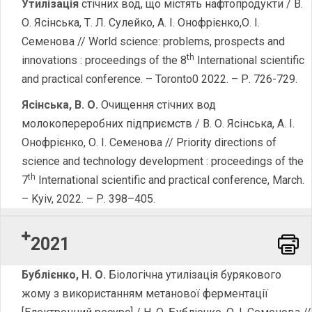
Утилізація
стічних вод, що містять нафтопродукти / В.
О. Ясінська, Т. Л. Сулейко, А. І. Онофрієнко,О. І.
Семенова // World science: problems, prospects and
th
innovations : proceedings of the 8
International scientific
and practical conference. – Toronto0 2022. – Р. 726-729.
Ясінська, В. О.
Очищення стічних вод
молокопереробних підприємств / В. О. Ясінська, А. І.
Онофрієнко, О. І. Семенова // Priority directions of
science and technology development : proceedings of the
th
7
International scientific and practical conference, March.
– Kyiv, 2022. – Р. 398–405.
2021
Word
Бублієнко, Н.
О.
Біологічна утилізація бурякового
жому з використанням метанової ферментації