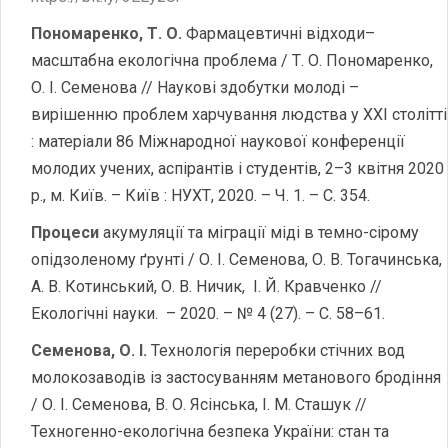
Пономаренко, Т. О.
Фармацевтичні відходи–
масштабна екологічна проблема / Т. О. Пономаренко,
О. І. Семенова // Наукові здобутки молоді –
вирішенню проблем харчування людства у XXI столітті
: матеріали 86 Міжнародної наукової конференції
молодих учених, аспірантів і студентів, 2–3 квітня 2020
р., м. Київ. – Київ : НУХТ, 2020. – Ч. 1. – С. 354.
Процеси
акумуляції та міграції міді в темно-сірому
опідзоленому ґрунті / О. І. Семенова, О. В. Тогачинська,
А. В. Котинський, О. В. Ничик, І. Й. Кравченко //
Екологічні науки. – 2020. – № 4 (27). – С. 58–61.
Семенова, О. І.
Технологія переробки стічних вод
молокозаводів із застосуванням метанового бродіння
/ О. І. Семенова, В. О. Ясінська, І. М. Сташук //
Техногенно-екологічна безпека України: стан та