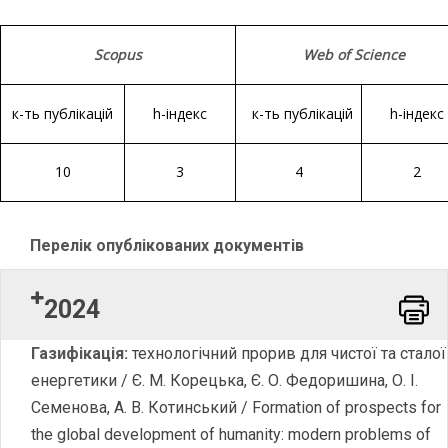
Scopus
Web of Science
к-ть публікацій
h-індекс
к-ть публікацій
h-індекс
10
3
4
2
Перелік опублікованих документів
2024
Word
Газифікація:
технологічний прорив для чистої та сталої
енергетики / Є. М. Корецька, Є. О. Федоришина, О. І.
Семенова, А. В. Котинський / Formation of prospects for
the global development of humanity: modern problems of