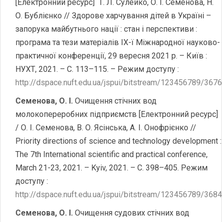
[Електронний ресурс] Т. Л. Сулейко, О. І. Семенова, Н.
О. Бублієнко // Здорове харчування дітей в Україні –
запорука майбутнього нації : стан і перспективи :
програма та тези матеріалів ІХ-ї Міжнародної науково-
практичної конференції, 29 вересня 2021 р. – Київ :
НУХТ, 2021. – С. 113–115. – Режим доступу :
http://dspace.nuft.edu.ua/jspui/bitstream/123456789/367
Семенова, О. І.
Очищення стічних вод
молокопереробних підприємств [Електронний ресурс]
/ О. І. Семенова, В. О. Ясінська, А. І. Онофрієнко //
Priority directions of science and technology development :
The 7th International scientific and practical conference,
March 21-23, 2021. – Kyiv, 2021. – С. 398–405. Режим
доступу :
http://dspace.nuft.edu.ua/jspui/bitstream/123456789/3
Семенова, О. І.
Очищення судових стічних вод