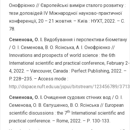
Онофрієнко // Європейські виміри сталого розвитку :
тези доповідей ІV Міжнародної науково-практичної
конференції, 20 – 21 жовтня. – Київ : НУХТ, 2022. – С.
78.
Семенова
,
О. І.
Видобування і перспективи біометану
/ О. І. Семенова, В. О. Ясінська, А. І. Онофрієнко //
Innovations and prospects of world science : the 6th
International scientific and practical conference, February 2-
4, 2022. – Vancouver, Canada : Perfect Publishing, 2022. –
P. 228–235. – Access mode :
http://dspace.nuft.edu.ua/jspui/bitstream/123456789/37
Семенова, О. І.
Очищення судових стічних вод / О. І.
Семенова, О. В. Євтушенко, В. О. Ясінська // European
th
scientific discussions : the 7
International scientific and
practical conference. – Rome, 2022. – Р. 130-133.