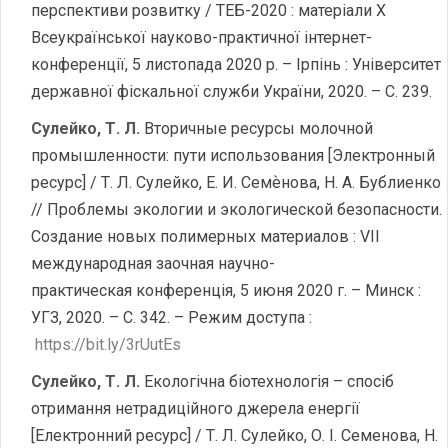
перспективи розвитку / ТЕБ-2020 : матеріали Х
Всеукраїнської науково-практичної інтернет-
конференції, 5 листопада 2020 р. – Ірпінь : Університет
державної фіскальної служби України, 2020. – С. 239.
Сулейко, Т. Л.
Вторичные ресурсы молочной
промышленности: пути использования [Электронный
ресурс] / Т. Л. Сулейко, Е. И. Семѐнова, Н. А. Бублиенко
// Проблемы экологии и экологической безопасности.
Создание новых полимерных материалов : VII
международная заочная научно-
практическая конференція, 5 июня 2020 г. – Минск :
УГЗ, 2020. – С. 342. – Режим доступа :
https://bit.ly/3rUutEs
Сулейко, Т. Л.
Екологічна біотехнологія – спосіб
отримання нетрадиційного джерела енергії
[Електронний ресурс] / Т. Л. Сулейко, О. І. Семенова, Н.