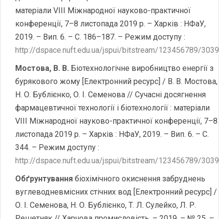
матеріали VІІІ Міжнародної науково-практичної
конференції, 7–8 листопада 2019 р. – Харків : НФаУ,
2019. – Вип. 6. – С. 186–187. – Режим доступу :
http://dspace.nuft.edu.ua/jspui/bitstream/123456789/30
Мостова, В. В.
Біотехнологічне виробництво енергії з
бурякового жому [Електронний ресурс] / В. В. Мостова,
Н. О. Бублієнко, О. І. Семенова // Сучасні досягнення
фармацевтичної технології і біотехнології : матеріали
VІІІ Міжнародної науково-практичної конференції, 7–8
листопада 2019 р. – Харків : НФаУ, 2019. – Вип. 6. – С.
344. – Режим доступу :
http://dspace.nuft.edu.ua/jspui/bitstream/123456789/303
Обґрунтування
біохімічного окиснення забруднень
вуглеводневмісних стічних вод [Електронний ресурс] /
О. І. Семенова, Н. О. Бублієнко, Т. Л. Сулейко, Л. Р.
Решетняк // Харчова промисловість. – 2019. – № 25. –