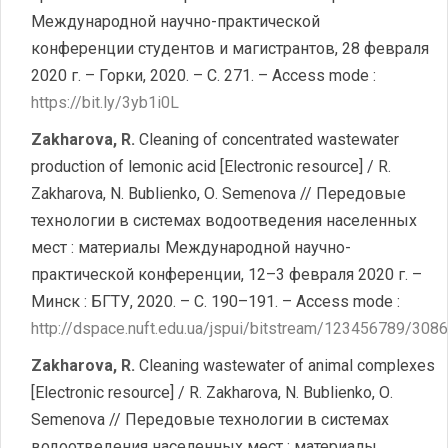
Международной научно-практической
конференции студентов и магистрантов, 28 февраля
2020 г. – Горки, 2020. – С. 271. – Access mode :
https://bit.ly/3yb1i0L
Zakharova, R.
Cleaning of concentrated wastewater
production of lemonic acid [Electronic resource] / R.
Zakharova, N. Bublienko, О. Semenova // Передовые
технологии в системах водоотведения населенных
мест : материалы Международной научно-
практической конференции, 12–3 февраля 2020 г. –
Минск : БГТУ, 2020. – С. 190–191. – Access mode :
http://dspace.nuft.edu.ua/jspui/bitstream/123456789/308
Zakharova, R.
Cleaning wastewater of animal complexes
[Electronic resource] / R. Zakharova, N. Bublienko, О.
Semenova // Передовые технологии в системах
водоотведения населенных мест : материалы