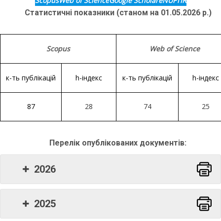
Scopus
Web of Science
Google Scholar
eNUFTIR
Статистичні показники (станом на 01.05.2026 р.)
Scopus
Web of Science
к-ть публікацій
h-індекс
к-ть публікацій
h-індекс
87
28
74
25
Перелік опублікованих документів:
2026
Word
2025
Word