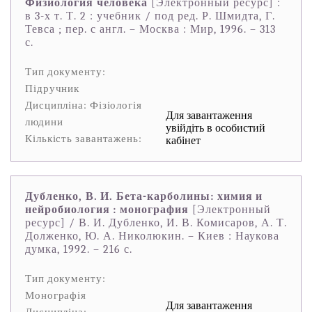
Физиология человека
[Электронный ресурс] :
в 3-х т. Т. 2 : учебник / под ред. Р. Шмидта, Г.
Тевса ; пер. с англ. – Москва : Мир, 1996. – 313
с.
Тип документу:
Підручник
Дисципліна: Фізіологія
Для завантаження
людини
увійдіть в особистий
Кількість завантажень:
кабінет
Дубленко, В. И. Бета-карболины: химия и
нейробиология : монография
[Электронный
ресурс] / В. И. Дубленко, И. В. Комисаров, А. Т.
Долженко, Ю. А. Николюкин. – Киев : Наукова
думка, 1992. – 216 с.
Тип документу:
Монографія
Для завантаження