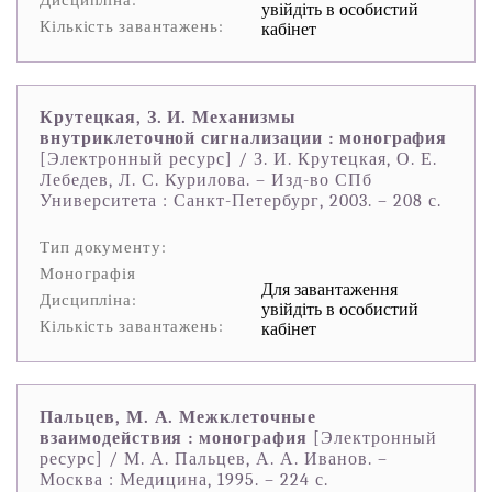
Дисципліна:
увійдіть в особистий
Кількість завантажень:
кабінет
Крутецкая, З. И. Механизмы
внутриклеточной сигнализации : монография
[Электронный ресурс] / З. И. Крутецкая, О. Е.
Лебедев, Л. С. Курилова. – Изд-во СПб
Университета : Санкт-Петербург, 2003. – 208 с.
Тип документу:
Монографія
Для завантаження
Дисципліна:
увійдіть в особистий
Кількість завантажень:
кабінет
Пальцев, М. А. Межклеточные
взаимодействия : монография
[Электронный
ресурс] / М. А. Пальцев, А. А. Иванов. –
Москва : Медицина, 1995. – 224 с.