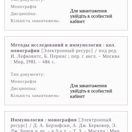
Монографія
Для завантаження
Дисципліна:
увійдіть в особистий
Кількість завантажень:
кабінет
Методы исследований в иммунологии : кол.
монография
[Электронный ресурс] / под ред.
И. Лефковитс, Б. Пернис ; пер. с англ. – Москва
: Мир, 1981. – 486 с.
Тип документу:
Монографія
Для завантаження
Дисципліна:
увійдіть в особистий
Кількість завантажень:
кабінет
Иммунология : монография
[Электронный
ресурс] / Д. А. Берзофски, А. Дж. Берковер, Э.
Дж. Браун и др. – в 3-х т. – Т. 3. – Москва : Мир,