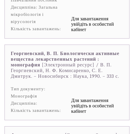
Навчальний посібник
Дисципліна: Загальна
мікробіологія і
Для завантаження
вірусологія
увійдіть в особистий
Кількість завантажень:
кабінет
Георгиевский, В. П. Биологически активные
вещества лекарственных растений :
монография
[Электронный ресурс] / В. П.
Георгиевский, Н. Ф. Комисаренко, С. Е.
Дмитрук. – Новосибирск : Наука, 1990. – 333 с.
Тип документу:
Монографія
Для завантаження
Дисципліна:
увійдіть в особистий
Кількість завантажень:
кабінет