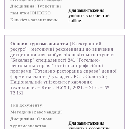
Дисципліна: Туристичні
Для завантаження
пам'ятки ЮНЕСКО
увійдіть в особистий
Кількість завантажень:
кабінет
Основи туризмознавства
[Електронний
ресурс] : методичні рекомендації до вивчення
дисципліни для здобувачів освітнього ступеня
“Бакалавр” спеціальності 241 “Готельно-
ресторанна справа” освітньо-професійної
програми “Готельно-ресторанна справа” денної
форми навчання / укладач : Ю. І. Сологуб ;
Національний університет харчових
технологій. – Київ : НУХТ, 2021. – 21 с. – №
72.161
Тип документу:
Методичні рекомендації
Дисципліна: Основи
Для завантаження
туризмознавства
увійдіть в особистий