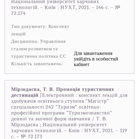
Національний університет харчових
технологій. – Київ : НУХТ, 2021. – 146 с. – №
72.174
Тип документу: Конспект
лекцій
Дисципліна: Управління
сталим розвитком та
Для завантаження
туристична політика ЄС
увійдіть в особистий
Кількість завантажень:
кабінет
Мірзодаєва, Т. В. Промоція туристичних
дестинацій
[Електронний : конспект лекцій для
здобувачів освітнього ступеня “Магістр”
спеціальності 242 “Туризм” освітньо-
професійної програми “Туризмознавство”
денної та заочної форм навчання / Т. В.
Мірзодаєва ; Національний університет
харчових технологій. – Київ : НУХТ, 2021. – 119
с. – № 72.173