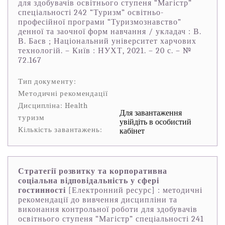
для здобувачів освітнього ступеня “Магістр”
спеціальності 242 “Туризм” освітньо-
професійної програми “Туризмознавство”
денної та заочної форм навчання / укладач : В.
В. Баєв ; Національний університет харчових
технологій. – Київ : НУХТ, 2021. – 20 с. – №
72.167
Тип документу:
Методичні рекомендації
Дисципліна: Health
Для завантаження
туризм
увійдіть в особистий
Кількість завантажень:
кабінет
Стратегії розвитку та корпоративна
соціальна відповідальність у сфері
гостинності
[Електронний ресурс] : методичні
рекомендації до вивчення дисципліни та
виконання контрольної роботи для здобувачів
освітнього ступеня “Магістр” спеціальності 241