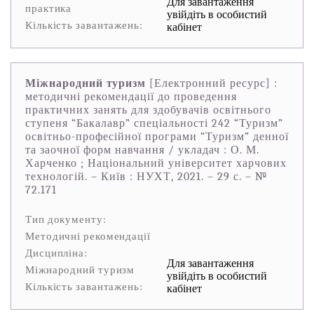
Для завантаження
практика
увійдіть в особистий
Кількість завантажень:
кабінет
Міжнародний туризм
[Електронний ресурс] :
методичні рекомендації до проведення
практичних занять для здобувачів освітнього
ступеня “Бакалавр” спеціальності 242 “Туризм”
освітньо-професійної програми “Туризм” денної
та заочної форм навчання / укладач : О. М.
Харченко ; Національний університет харчових
технологій. – Київ : НУХТ, 2021. – 29 с. – №
72.171
Тип документу:
Методичні рекомендації
Дисципліна:
Для завантаження
Міжнародний туризм
увійдіть в особистий
Кількість завантажень:
кабінет