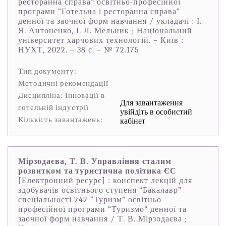
ресторанна справа” освітньо-професійної
програми “Готельна і ресторанна справа”
денної та заочної форм навчання / укладачі : І.
Я. Антоненко, І. Л. Мельник ; Національний
університет харчових технологій. – Київ :
НУХТ, 2022. – 38 с. – № 72.175
Тип документу:
Методичні рекомендації
Дисципліна: Інновації в
Для завантаження
готельній індустрії
увійдіть в особистий
Кількість завантажень:
кабінет
Мірзодаєва, Т. В. Управління сталим
розвитком та туристична політика ЄС
[Електронний ресурс] : конспект лекцій для
здобувачів освітнього ступеня “Бакалавр”
спеціальності 242 “Туризм” освітньо-
професійної програми “Туризмо” денної та
заочної форм навчання / Т. В. Мірзодаєва ;