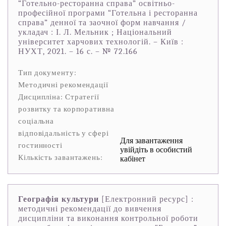
“Готельно-ресторанна справа” освітньо-
професійної програми “Готельна і ресторанна
справа” денної та заочної форм навчання /
укладач : І. Л. Мельник ; Національний
університет харчових технологій. – Київ :
НУХТ, 2021. – 16 с. – № 72.166
Тип документу:
Методичні рекомендації
Дисципліна: Стратегії
розвитку та корпоративна
соціальна
відповідальність у сфері
Для завантаження
гостинності
увійдіть в особистий
Кількість завантажень:
кабінет
Географія культури
[Електронний ресурс] :
методичні рекомендації до вивчення
дисципліни та виконання контрольної роботи