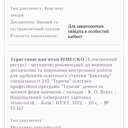
Тип документу: Конспект
лекцій
Дисципліна: Винний та
Для завантаження
гастрономічний туризм
увійдіть в особистий
Кількість завантажень:
кабінет
Туристичні пам’ятки ЮНЕСКО
[Електронний
ресурс] : методичні рекомендації до вивчення
дисципліни та виконання контрольної роботи
для здобувачів освітнього ступеня “Бакалавр”
спеціальності 242 “Туризм” освітньо-
професійної програми “Туризм” денної та
заочної форм навчання / укладач : К. О. Верес ;
Національний університет харчових
технологій. – Київ : НУХТ, 2021. – 20 с. – №
72.162
Тип документу:
Методичні рекомендації