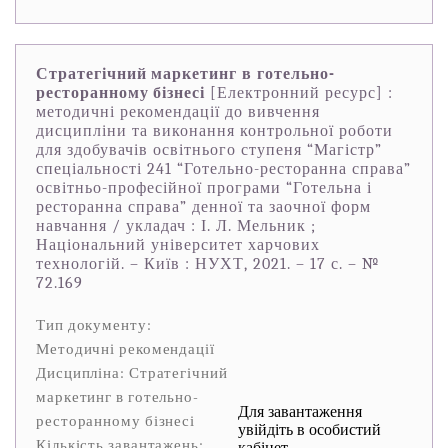
Стратегічний маркетинг в готельно-
ресторанному бізнесі
[Електронний ресурс] :
методичні рекомендації до вивчення
дисципліни та виконання контрольної роботи
для здобувачів освітнього ступеня “Магістр”
спеціальності 241 “Готельно-ресторанна справа”
освітньо-професійної програми “Готельна і
ресторанна справа” денної та заочної форм
навчання / укладач : І. Л. Мельник ;
Національний університет харчових
технологій. – Київ : НУХТ, 2021. – 17 с. – №
72.169
Тип документу:
Методичні рекомендації
Дисципліна: Стратегічний
маркетинг в готельно-
Для завантаження
ресторанному бізнесі
увійдіть в особистий
Кількість завантажень:
кабінет