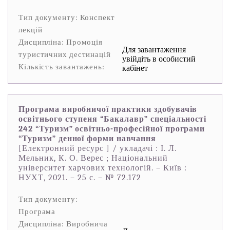
Тип документу: Конспект
лекцій
Дисципліна: Промоція
Для завантаження
туристичних дестинацій
увійдіть в особистий
Кількість завантажень:
кабінет
Програма виробничої практики здобувачів
освітнього ступеня “Бакалавр” спеціальності
242 “Туризм” освітньо-професійної програми
“Туризм” денної форми навчання
[Електронний ресурс ] / укладачі : І. Л.
Мельник, К. О. Верес ; Національний
університет харчових технологій. – Київ :
НУХТ, 2021. – 25 с. – № 72.172
Тип документу:
Програма
Дисципліна: Виробнича