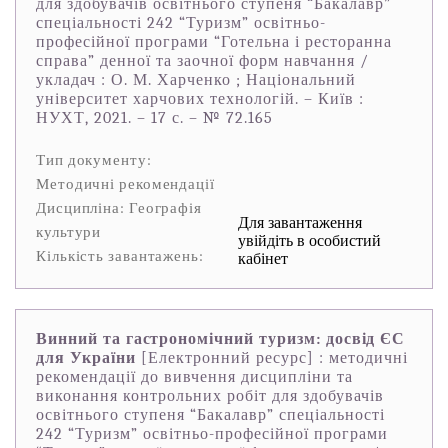
для здобувачів освітнього ступеня “Бакалавр”
спеціальності 242 “Туризм” освітньо-
професійної програми “Готельна і ресторанна
справа” денної та заочної форм навчання /
укладач : О. М. Харченко ; Національний
університет харчових технологій. – Київ :
НУХТ, 2021. – 17 с. – № 72.165
Тип документу:
Методичні рекомендації
Дисципліна: Географія
Для завантаження
культури
увійдіть в особистий
Кількість завантажень:
кабінет
Винний та гастрономічний туризм: досвід ЄС
для України
[Електронний ресурс] : методичні
рекомендації до вивчення дисципліни та
виконання контрольних робіт для здобувачів
освітнього ступеня “Бакалавр” спеціальності
242 “Туризм” освітньо-професійної програми