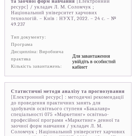
та заочної форм навчання
[Електронний
ресурс] / укладач Л. М. Соломчук ;
Національний університет харчових
технологій. – Київ : НУХТ, 2022. – 24 с. – №
49.237
Тип документу:
Програма
Дисципліна: Виробнича
Для завантаження
практика
увійдіть в особистий
Кількість завантажень:
кабінет
Статистичні методи аналізу та прогнозування
[Електронний ресурс] : методичні рекомендації
до проведення практичних занять для
здобувачів освітнього ступеня «Бакалавр»
спеціальності 075 «Маркетинг» освітньо-
професійної програми «Маркетинг» денної та
заочної форм навчання / укладач Л. М.
Соломчук ; Національний університет харчових