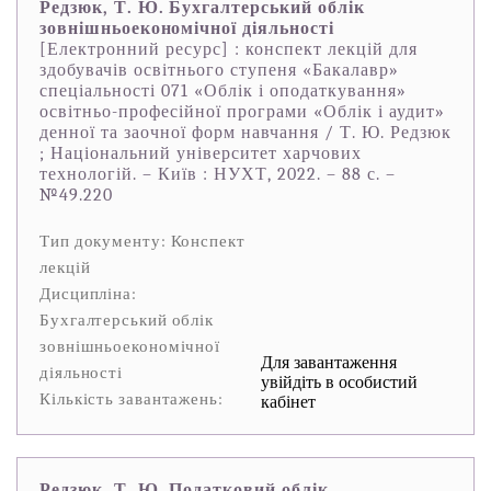
Редзюк, Т. Ю. Бухгалтерський облік
зовнішньоекономічної діяльності
[Електронний ресурс] : конспект лекцій для
здобувачів освітнього ступеня «Бакалавр»
спеціальності 071 «Облік і оподаткування»
освітньо-професійної програми «Облік і аудит»
денної та заочної форм навчання / Т. Ю. Редзюк
; Національний університет харчових
технологій. – Київ : НУХТ, 2022. – 88 с. –
№49.220
Тип документу: Конспект
лекцій
Дисципліна:
Бухгалтерський облік
зовнішньоекономічної
Для завантаження
діяльності
увійдіть в особистий
Кількість завантажень:
кабінет
Редзюк, Т. Ю. Податковий облік