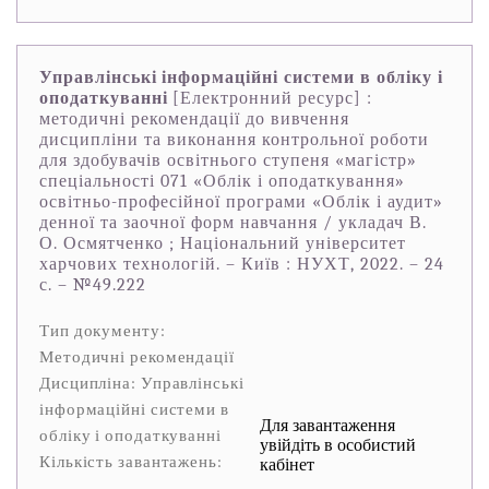
Управлінські інформаційні системи в обліку і
оподаткуванні
[Електронний ресурс] :
методичні рекомендації до вивчення
дисципліни та виконання контрольної роботи
для здобувачів освітнього ступеня «магістр»
спеціальності 071 «Облік і оподаткування»
освітньо-професійної програми «Облік і аудит»
денної та заочної форм навчання / укладач В.
О. Осмятченко ; Національний університет
харчових технологій. – Київ : НУХТ, 2022. – 24
с. – №49.222
Тип документу:
Методичні рекомендації
Дисципліна: Управлінські
інформаційні системи в
Для завантаження
обліку і оподаткуванні
увійдіть в особистий
Кількість завантажень:
кабінет