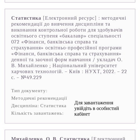
Статистика
[Електронний ресурс] : методичні
рекомендації до вивчення дисципліни та
виконання контрольної роботи для здобувачів
освітнього ступеня «бакалавр» спеціальності
072 «Фінанси, банківська справа та
страхування» освітньо-професійної програми
«Фінанси, банківська справа та страхування»
денної та заочної форм навчання / укладач О.
В. Михайленко ; Національний університет
харчових технологій. – Київ : НУХТ, 2022. – 22
с. – №49.229
Тип документу:
Методичні рекомендації
Для завантаження
Дисципліна: Статистика
увійдіть в особистий
Кількість завантажень:
кабінет
Михайленко, О. В. Статистика
[Електронний