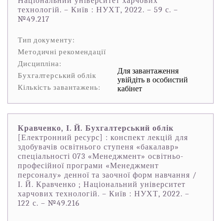
Національний університет харчових
технологій. – Київ : НУХТ, 2022. – 59 с. –
№49.217
Тип документу:
Методичні рекомендації
Дисципліна:
Для завантаження
Бухгалтерський облік
увійдіть в особистий
Кількість завантажень:
кабінет
Кравченко, І. Й. Бухгалтерський облік
[Електронний ресурс] : конспект лекцій для
здобувачів освітнього ступеня «бакалавр»
спеціальності 073 «Менеджмент» освітньо-
професійної програми «Менеджмент
персоналу» денної та заочної форм навчання /
І. Й. Кравченко ; Національний університет
харчових технологій. – Київ : НУХТ, 2022. –
122 с. – №49.216