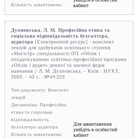
Кількість завантажень:
кабінет
Духновська, Л. М. Професійна етика та
соціальна відповідальність бухгалтера,
аудитора
[Електронний ресурс] : конспект
лекцій для здобувачів освітнього ступеня
«Магістр» спеціальності 071 «Облік і
оподаткування» освітньо-професійної програми
«Облік і аудит» денної та заочної форм
навчання / Л. М. Духновська. – Київ : НУХТ,
2020. – 42 с. –№49.223
Тип документу: Конспект
лекцій
Дисципліна: Професійна
етика та соціальна
відповідальність
Для завантаження
бухгалтера-аудитора
увійдіть в особистий
Кількість завантажень:
кабінет