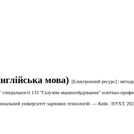
Особистий кабінет
Реєстрація
Довідка
англійська мова)
[Електронний ресурс] : метод
р” спеціальності 133 “Галузеве машинобудування” освітньо-проф
аціональний університет харчових технологій. — Київ : НУХТ, 20