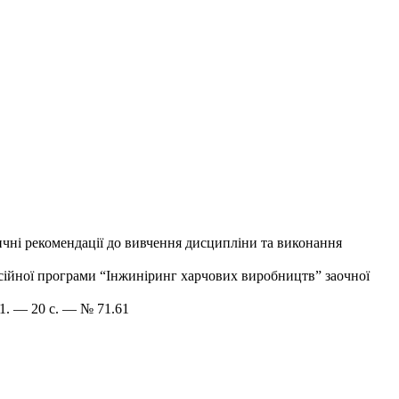
ичні рекомендації до вивчення дисципліни та виконання
есійної програми “Інжиніринг харчових виробництв” заочної
21. — 20 с. — № 71.61