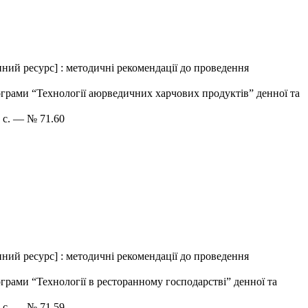
ний ресурс] : методичні рекомендації до проведення
рограми “Технології аюрведичних харчових продуктів” денної та
6 с. — № 71.60
ний ресурс] : методичні рекомендації до проведення
ограми “Технології в ресторанному господарстві” денної та
1 с. — № 71.59