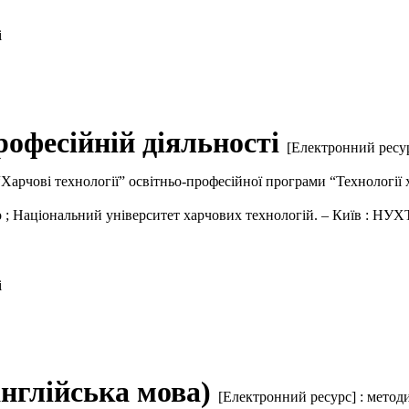
і
рофесійній діяльності
[Електронний ресур
 “Харчові технології” освітньо-професійної програми “Технологі
 ; Національний університет харчових технологій. – Київ : НУХТ,
і
англійська мова)
[Електронний ресурс] : метод