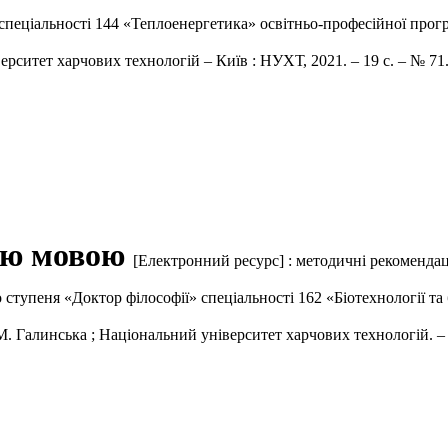
 спеціальності 144 «Теплоенергетика» освітньо-професійної прог
ерситет харчових технологій – Київ : НУХТ, 2021. – 19 с. – № 71
ною мовою
[Електронний ресурс] : методичні рекомендац
 ступеня «Доктор філософії» спеціальності 162 «Біотехнології та
. М. Галинська ; Національний університет харчових технологій. –