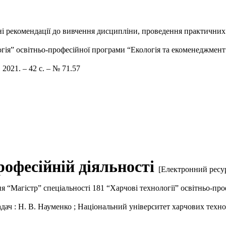
ні рекомендації до вивчення дисципліни, проведення практичних 
гія” освітньо-професійної програми “Екологія та екоменеджмент” 
2021. – 42 с. – № 71.57
рофесійній діяльності
[Електронний ресур
я “Магістр” спеціальності 181 “Харчові технології” освітньо-пр
ач : Н. В. Науменко ; Національний університет харчових техноло