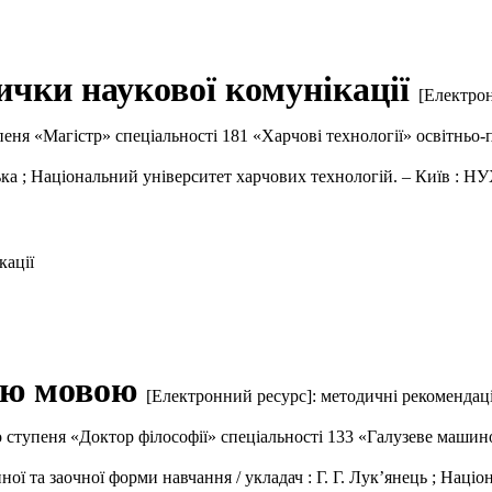
ички наукової комунікації
[Електрон
пеня «Магістр» спеціальності 181 «Харчові технології» освітньо
ка ; Національний університет харчових технологій. – Київ : НУХ
кації
ною мовою
[Електронний ресурс]: методичні рекомендац
го ступеня «Доктор філософії» спеціальності 133 «Галузеве маш
ї та заочної форми навчання / укладач : Г. Г. Лук’янець ; Націо