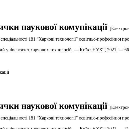
ички наукової комунікації
[Електрон
 спеціальності 181 “Харчові технології” освітньо-професійної п
ьний університет харчових технологій. — Київ : НУХТ, 2021. — 6
кації
ички наукової комунікації
[Електрон
 спеціальності 181 “Харчові технології” освітньо-професійної пр
ьний університет харчових технологій. — Київ : НУХТ, 2021. — 7