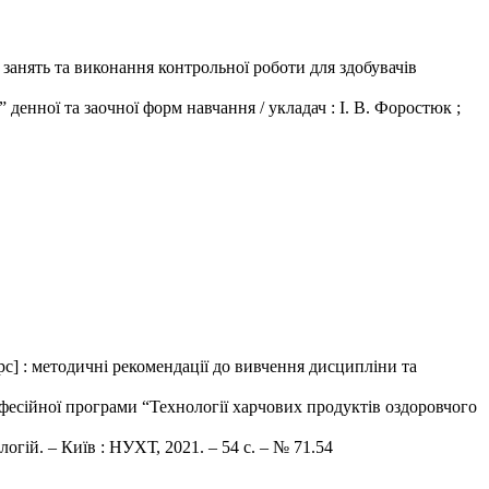
занять та виконання контрольної роботи для здобувачів
денної та заочної форм навчання / укладач : І. В. Форостюк ;
с] : методичні рекомендації до вивчення дисципліни та
офесійної програми “Технології харчових продуктів оздоровчого
гій. – Київ : НУХТ, 2021. – 54 с. – № 71.54