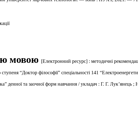
кації
ною мовою
[Електронний ресурс] : методичні рекомендац
 ступеня “Доктор філософії” спеціальності 141 “Електроенергетик
а” денної та заочної форм навчання / укладач : Г. Г. Лук’янець ;