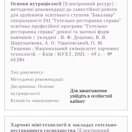
Основи нутриціології
[Електронний ресурс] :
методичні рекомендації до самостійної роботи
для здобувачів освітнього ступеня “Бакалавр”
спеціальності 241 “Готельно-ресторанна справа”
освітньо-професійної програми “Готельно-
ресторанна справа” денної та заочної форм
навчання / укладачі : В. Ф. Доценко, В. В.
Цирульнікова, А. О. Ущаповський, О. М.
Тищенко ; Національний університет харчових
технологій. – Київ : НУХТ, 2021. – 49 с. – №
43.284
Тип документу:
Методичні рекомендації
Дисципліна: Основи
Для завантаження
нутриціології
увійдіть в особистий
Кількість завантажень:
кабінет
Харчові міні-технології в закладах готельно-
ресторанного господарства
[Електронний