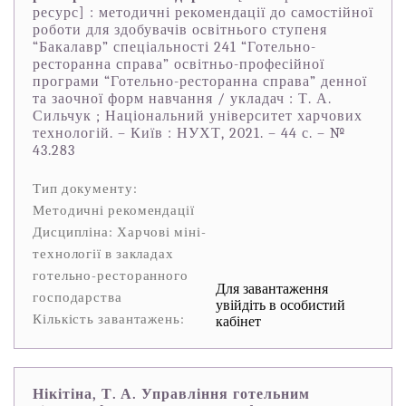
ресурс] : методичні рекомендації до самостійної
роботи для здобувачів освітнього ступеня
“Бакалавр” спеціальності 241 “Готельно-
ресторанна справа” освітньо-професійної
програми “Готельно-ресторанна справа” денної
та заочної форм навчання / укладач : Т. А.
Сильчук ; Національний університет харчових
технологій. – Київ : НУХТ, 2021. – 44 с. – №
43.283
Тип документу:
Методичні рекомендації
Дисципліна: Харчові міні-
технології в закладах
готельно-ресторанного
Для завантаження
господарства
увійдіть в особистий
Кількість завантажень:
кабінет
Нікітіна, Т. А. Управління готельним