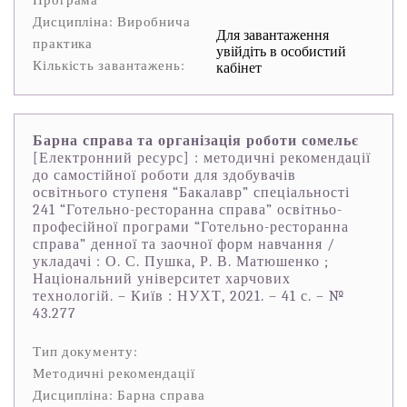
Програма
Дисципліна: Виробнича
Для завантаження
практика
увійдіть в особистий
Кількість завантажень:
кабінет
Барна справа та організація роботи сомельє
[Електронний ресурс] : методичні рекомендації
до самостійної роботи для здобувачів
освітнього ступеня “Бакалавр” спеціальності
241 “Готельно-ресторанна справа” освітньо-
професійної програми “Готельно-ресторанна
справа” денної та заочної форм навчання /
укладачі : О. С. Пушка, Р. В. Матюшенко ;
Національний університет харчових
технологій. – Київ : НУХТ, 2021. – 41 с. – №
43.277
Тип документу:
Методичні рекомендації
Дисципліна: Барна справа