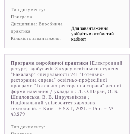
Тип документу:
Програма
Дисципліна: Виробнича
Для завантаження
практика
увійдіть в особистий
Кількість завантажень:
кабінет
Програма виробничої практики
[Електронний
ресурс] здобувачів 3 курсу освітнього ступеня
“Бакалавр” спеціальності 241 “Готельно-
ресторанна справа” освітньо-професійної
програми “Готельно-ресторанна справа” денної
форми навчання / укладачі : Л. О.Шаран, О. Б.
Шидловська, В. В. Цирульнікова ;
Національний університет харчових
технологій. – Київ : НУХТ, 2021. – 14 с. – №
43.279
Тип документу: