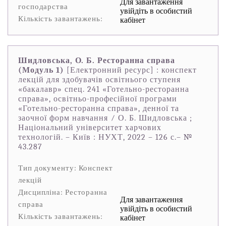
Для завантаження
господарства
увійдіть в особистий
Кількість завантажень:
кабінет
Шидловська, О. Б. Ресторанна справа
(Модуль 1)
[Електронний ресурс] : конспект
лекцій для здобувачів освітнього ступеня
«бакалавр» спец. 241 «Готельно-ресторанна
справа», освітньо-професійної програми
«Готельно-ресторанна справа», денної та
заочної форм навчання ⁄ О. Б. Шидловська ;
Національний університет харчових
технологій. – Київ : НУХТ, 2022 – 126 с.– №
43.287
Тип документу: Конспект
лекцій
Дисципліна: Ресторанна
Для завантаження
справа
увійдіть в особистий
Кількість завантажень:
кабінет