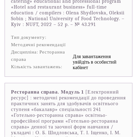
catering» educational and professional program
«Hotel and restaurant business» full-time
education / compilers : Olena Shydlovska, Oleksii
Sobin ; National University of Food Technology. –
Kyiv : NUFT, 2022 – 52 p. – № 43.291
Тип документу:
Методичні рекомендації
Дисципліна: Ресторанна
Для завантаження
справа
увійдіть в особистий
Кількість завантажень:
кабінет
Ресторанна справа. Модуль 1
[Електронний
ресурс] : методичні рекомендації до проведення
практичних занять для здобувачів освітнього
ступеня «бакалавр» спеціальності 241
«Готельно-ресторанна справа» освітньо-
професійної програми «Готельно-ресторанна
справа» денної та заочної форм навчання /
укладачі : О. Б. Шидловська, Т. І. Іщенко, І. М.