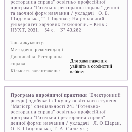
ресторанна справа” освітньо-професійної
програми “Готельно-ресторанна справа” денної
та заочної форм навчання / укладачі : О. Б.
Шидловська, Т. І. Іщенко ; Національний
університет харчових технологій. – Київ :
НУХТ, 2021. – 54 с. – № 43.282
Тип документу:
Методичні рекомендації
Дисципліна: Ресторанна
Для завантаження
справа
увійдіть в особистий
Кількість завантажень:
кабінет
Програма виробничої практики
[Електронний
ресурс] здобувачів 1 курсу освітнього ступеня
“Магістр” спеціальності 241 “Готельно-
ресторанна справа” освітньо-професійної
програми “Готельна і ресторанна справа”
денної форми навчання / укладачі : Л. О.Шаран,
О. Б. Шидловська, Т. А. Сильчук ;