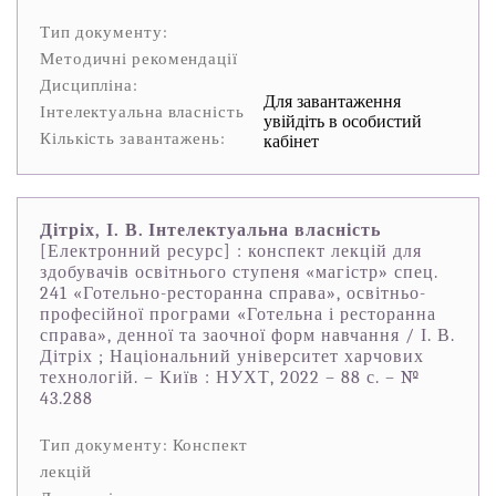
Тип документу:
Методичні рекомендації
Дисципліна:
Для завантаження
Інтелектуальна власність
увійдіть в особистий
Кількість завантажень:
кабінет
Дітріх, І. В. Інтелектуальна власність
[Електронний ресурс] : конспект лекцій для
здобувачів освітнього ступеня «магістр» спец.
241 «Готельно-ресторанна справа», освітньо-
професійної програми «Готельна і ресторанна
справа», денної та заочної форм навчання / І. В.
Дітріх ; Національний університет харчових
технологій. – Київ : НУХТ, 2022 – 88 с. – №
43.288
Тип документу: Конспект
лекцій