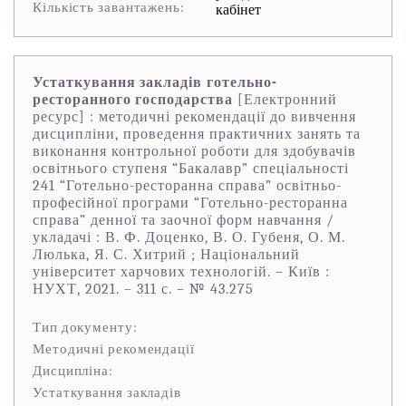
Кількість завантажень:
кабінет
Устаткування закладів готельно-
ресторанного господарства
[Електронний
ресурс] : методичні рекомендації до вивчення
дисципліни, проведення практичних занять та
виконання контрольної роботи для здобувачів
освітнього ступеня “Бакалавр” спеціальності
241 “Готельно-ресторанна справа” освітньо-
професійної програми “Готельно-ресторанна
справа” денної та заочної форм навчання /
укладачі : В. Ф. Доценко, В. О. Губеня, О. М.
Люлька, Я. С. Хитрий ; Національний
університет харчових технологій. – Київ :
НУХТ, 2021. – 311 с. – № 43.275
Тип документу:
Методичні рекомендації
Дисципліна:
Устаткування закладів