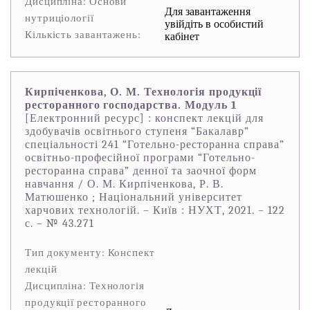
Дисципліна: Основи
Для завантаження
нутриціології
увійдіть в особистий
Кількість завантажень:
кабінет
Кирпіченкова, О. М. Технологія продукції
ресторанного господарства. Модуль 1
[Електронний ресурс] : конспект лекцій для
здобувачів освітнього ступеня “Бакалавр”
спеціальності 241 “Готельно-ресторанна справа”
освітньо-професійної програми “Готельно-
ресторанна справа” денної та заочної форм
навчання / О. М. Кирпіченкова, Р. В.
Матюшенко ; Національний університет
харчових технологій. – Київ : НУХТ, 2021. – 122
с. – № 43.271
Тип документу: Конспект
лекцій
Дисципліна: Технологія
продукції ресторанного