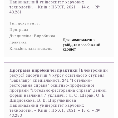
Національний університет харчових
технологій. – Київ : НУХТ, 2021. – 14 с. – №
43.281
Тип документу:
Програма
Дисципліна: Виробнича
Для завантаження
практика
увійдіть в особистий
Кількість завантажень:
кабінет
Програма виробничої практики
[Електронний
ресурс] здобувачів 4 курсу освітнього ступеня
“Бакалавр” спеціальності 241 “Готельно-
ресторанна справа” освітньо-професійної
програми “Готельно-ресторанна справа” денної
форми навчання / укладачі : Л. О. Шаран, О. Б.
Шидловська, В. В. Цирульнікова ;
Національний університет харчових
технологій. – Київ : НУХТ, 2021. – 18 с. – №
43.280