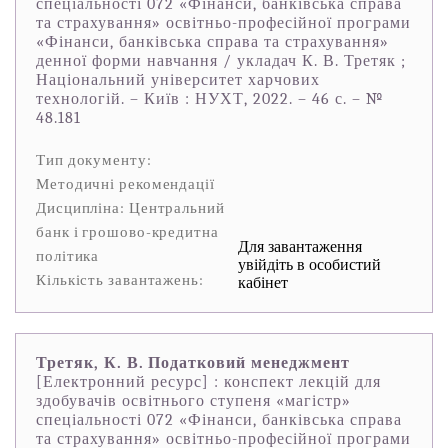
спеціальності 072 «Фінанси, банківська справа
та страхування» освітньо-професійної програми
«Фінанси, банківська справа та страхування»
денної форми навчання / укладач К. В. Третяк ;
Національний університет харчових
технологій. – Київ : НУХТ, 2022. – 46 с. – №
48.181
Тип документу:
Методичні рекомендації
Дисципліна: Центральний
банк і грошово-кредитна
Для завантаження
політика
увійдіть в особистий
Кількість завантажень:
кабінет
Третяк, К. В. Податковий менеджмент
[Електронний ресурс] : конспект лекцій для
здобувачів освітнього ступеня «магістр»
спеціальності 072 «Фінанси, банківська справа
та страхування» освітньо-професійної програми