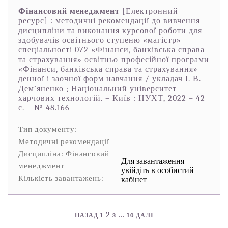
Фінансовий менеджмент
[Електронний
ресурс] : методичні рекомендації до вивчення
дисципліни та виконання курсової роботи для
здобувачів освітнього ступеню «магістр»
спеціальності 072 «Фінанси, банківська справа
та страхування» освітньо-професійної програми
«Фінанси, банківська справа та страхування»
денної і заочної форм навчання / укладач І. В.
Дем’яненко ; Національний університет
харчових технологій. – Київ : НУХТ, 2022 – 42
с. – № 48.166
Тип документу:
Методичні рекомендації
Дисципліна: Фінансовий
Для завантаження
менеджмент
увійдіть в особистий
Кількість завантажень:
кабінет
2
…
НАЗАД
1
3
10
ДАЛІ