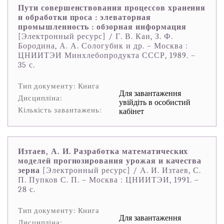
Пути совершенствования процессов хранения
и обработки проса : элеваторная
промышленность : обзорная информация
[Электронный ресурс] / Г. В. Каи, З. Ф.
Бородина, А. А. Сологубик и др. – Москва :
ЦНИИТЭИ Минхлебопродукта СССР, 1989. –
35 с.
Тип документу: Книга
Для завантаження
Дисципліна:
увійдіть в особистий
Кількість завантажень:
кабінет
Изтаев, А. И. Разработка математических
моделей прогнозирования урожая и качества
зерна
[Электронный ресурс] / А. И. Изтаев, С.
П. Пупков С. П. – Москва : ЦНИИТЭИ, 1991. –
28 с.
Тип документу: Книга
Для завантаження
Дисципліна: