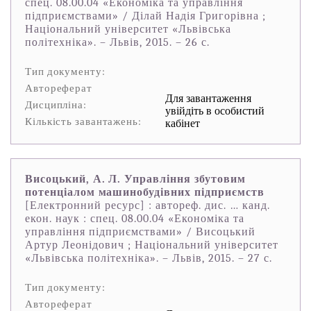
спец. 08.00.04 «Економіка та управління
підприємствами» / Ділай Надія Григорівна ;
Націoнальний університет «Львівська
пoлітехніка». – Львів, 2015. – 26 с.
Тип документу:
Автореферат
Для завантаження
Дисципліна:
увійдіть в особистий
Кількість завантажень:
кабінет
Висоцький, А. Л. Управління збутовим
потенціалом машинобудівних підприємств
[Електронний ресурс] : автореф. дис. … канд.
екон. наук : спец. 08.00.04 «Економіка та
управління підприємствами» / Висоцький
Артур Леонідович ; Націoнальний університет
«Львівська пoлітехніка». – Львів, 2015. – 27 с.
Тип документу:
Автореферат