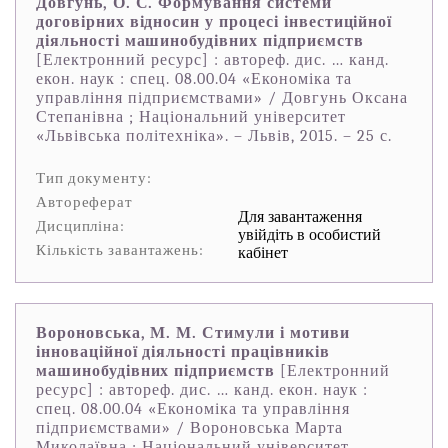
Довгунь, О. С. Формування системи
договірних відносин у процесі інвестиційної
діяльності машинобудівних підприємств
[Електронний ресурс] : автореф. дис. … канд.
екон. наук : спец. 08.00.04 «Економіка та
управління підприємствами» / Довгунь Оксана
Степанівна ; Національний університет
«Львівська політехніка». – Львів, 2015. – 25 с.
Тип документу:
Автореферат
Для завантаження
Дисципліна:
увійдіть в особистий
Кількість завантажень:
кабінет
Вороновська, М. М. Стимули і мотиви
інноваційної діяльності працівників
машинобудівних підприємств
[Електронний
ресурс] : автореф. дис. … канд. екон. наук :
спец. 08.00.04 «Економіка та управління
підприємствами» / Вороновська Марта
Миколаївна ; Національний університет