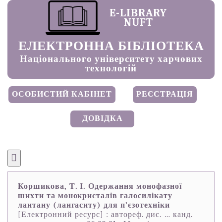
E-LIBRARY
NUFT
ЕЛЕКТРОННА БІБЛІОТЕКА
Національного університету харчових
технологій
ОСОБИСТИЙ КАБІНЕТ
РЕЄСТРАЦІЯ
ДОВІДКА
Коршикова, Т. І. Одержання монофазної
шихти та монокристалів галосилікату
лантану (лангаситу) для п’єзотехніки
[Електронний ресурс] : автореф. дис. … канд.